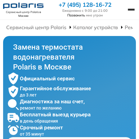
+7 (495) 128-16-72
Ежедневно с 9:00 до 21:00
Сервисный центр Polaris
в
Позвонить
мне утром
Москве
Сервисный центр Polaris
Каталог устройств
Ремон
Замена термостата
водонагревателя
Polaris в Москве
Официальный сервис
Гарантийное обслуживание
до 3 лет
Диагностика за наш счет,
ремонт по желанию
Бесплатный выезд курьера
в день обращения
Срочный ремонт
от 35 минут