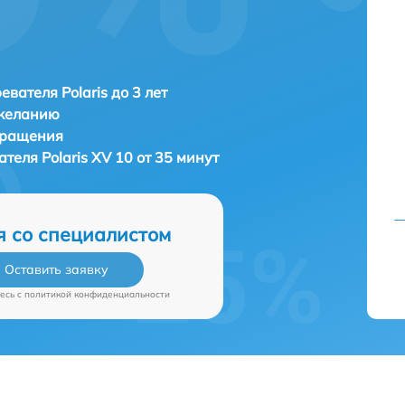
евателя Polaris до 3 лет
 желанию
бращения
вателя
Polaris XV 10 от 35 минут
я со специалистом
Оставить заявку
есь c
политикой конфиденциальности