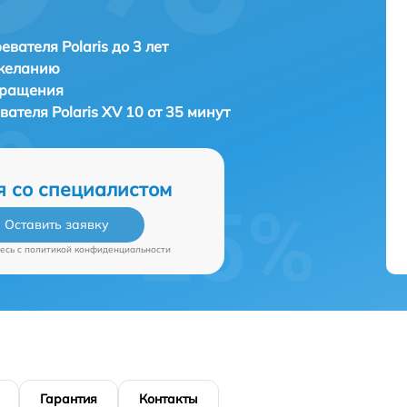
евателя Polaris до 3 лет
 желанию
бращения
евателя
Polaris XV 10 от 35 минут
я со специалистом
Оставить заявку
есь c
политикой конфиденциальности
Гарантия
Контакты