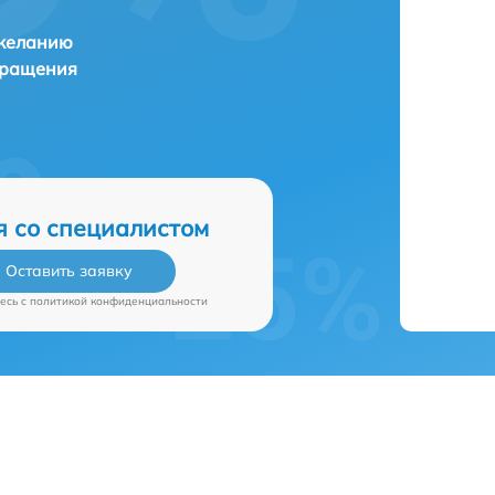
 желанию
бращения
я со специалистом
Оставить заявку
есь c
политикой конфиденциальности