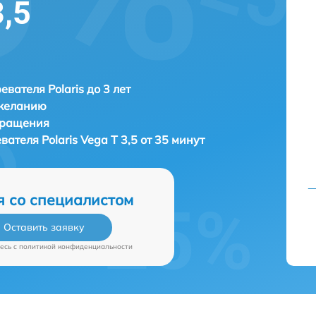
3,5
евателя Polaris до 3 лет
 желанию
бращения
евателя
Polaris Vega T 3,5 от 35 минут
я со специалистом
Оставить заявку
есь c
политикой конфиденциальности