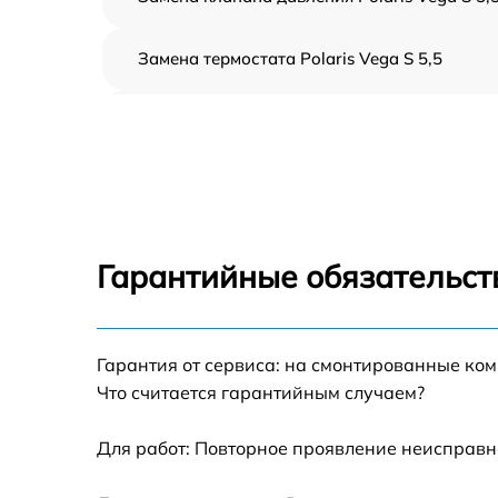
Замена термостата Polaris Vega S 5,5
Профилактическая чистка Polaris Vega S 5,
Замена платы управления Polaris Vega S 5,
Ремонт платы управления (восстановление)
Polaris Vega S 5,5
Гарантийные обязательст
Ремонт/замена датчика температуры Polari
Vega S 5,5
Гарантия от сервиса: на смонтированные ко
Замена прокладки Polaris Vega S 5,5
Что считается гарантийным случаем?
Ремонт модуля управления Polaris Vega S 5
Для работ: Повторное проявление неисправн
Замена труб поступления воды Polaris Vega