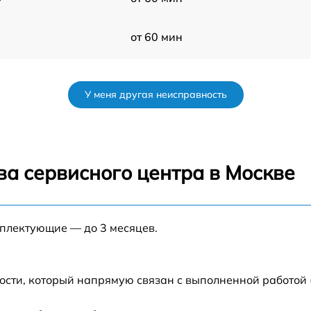
от 60 мин
5
от 60 мин
У меня другая неисправность
5
от 60 мин
от 60 мин
ва сервисного центра в Москве
s
от 60 мин
мплектующие — до 3 месяцев.
от 60 мин
,5
от 60 мин
ости, который напрямую связан с выполненной работой 
от 60 мин