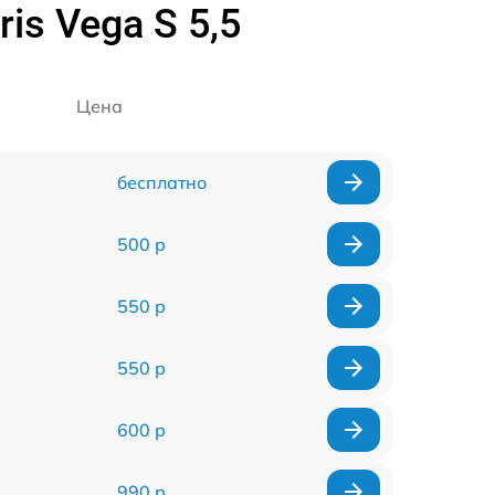
is Vega S 5,5
Цена
бесплатно
500 р
550 р
550 р
600 р
990 р