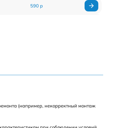
590 р
1000 р
1100 р
1250 р
500 р
550 р
450 р
 ремонта (например, некорректный монтаж
1000 р
 характеристикам при соблюдении условий