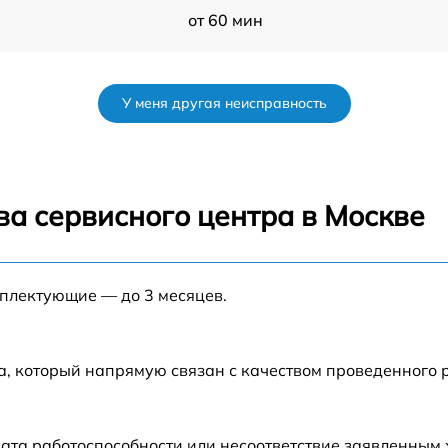
от 60 мин
от 60 мин
У меня другая неисправность
от 60 мин
от 60 мин
ва сервисного центра в Москве
s
от 60 мин
мплектующие — до 3 месяцев.
от 60 мин
от 60 мин
а, который напрямую связан с качеством проведенного
от 60 мин
ата работоспособности или несоответствие заявленным