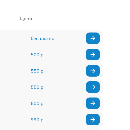
Цена
бесплатно
500 р
550 р
550 р
600 р
990 р