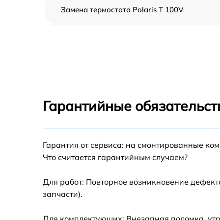
Замена термостата Polaris T 100V
Профилактическая чистка Polaris T 100V
Замена платы управления Polaris T 100V
Ремонт платы управления (восстановление)
Polaris T 100V
Гарантийные обязательст
Ремонт/замена датчика температуры Polari
T 100V
Гарантия от сервиса: на смонтированные ко
Замена прокладки Polaris T 100V
Что считается гарантийным случаем?
Ремонт модуля управления Polaris T 100V
Для работ: Повторное возникновение дефект
запчасти).
Замена труб поступления воды Polaris T
100V
Для комплектующих: Внезапная поломка, утр