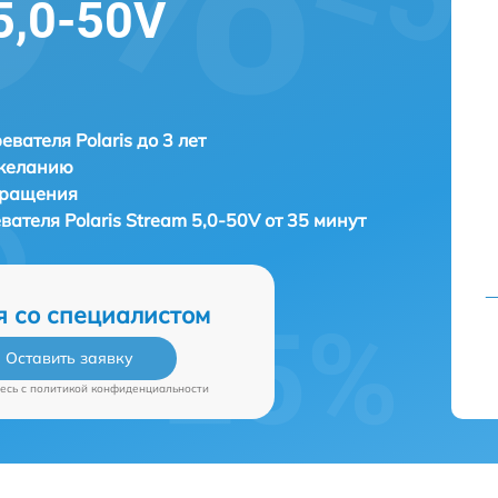
5,0-50V
евателя Polaris до 3 лет
 желанию
бращения
евателя
Polaris Stream 5,0-50V от 35 минут
я со специалистом
Оставить заявку
есь c
политикой конфиденциальности