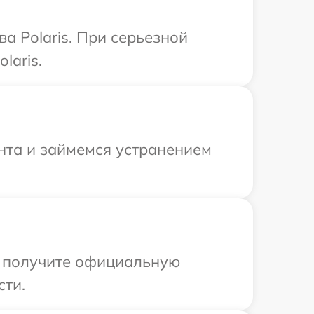
а Polaris. При серьезной
laris.
онта и займемся устранением
ы получите официальную
сти.