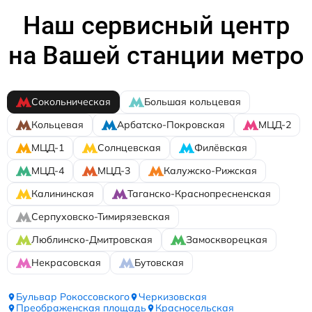
Наш сервисный центр
на Вашей станции метро
Сокольническая
Большая кольцевая
Кольцевая
Арбатско-Покровская
МЦД-2
МЦД-1
Солнцевская
Филёвская
МЦД-4
МЦД-3
Калужско-Рижская
Калининская
Таганско-Краснопресненская
Серпуховско-Тимирязевская
Люблинско-Дмитровская
Замоскворецкая
Некрасовская
Бутовская
Бульвар Рокоссовского
Черкизовская
Преображенская площадь
Красносельская