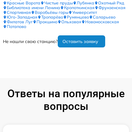
Красные Ворота
Чистые пруды
Лубянка
Охотный Ряд
Библиотека имени Ленина
Кропоткинская
Фрунзенская
Спортивная
Воробьёвы горы
Университет
Юго-Западная
Тропарёво
Румянцево
Саларьево
Филатов Луг
Прокшино
Ольховая
Новомосковская
Потапово
Не нашли свою станцию?
Оставить заявку
Ответы на популярные
вопросы