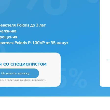
евателя Polaris до 3 лет
 желанию
бращения
евателя
Polaris P-100VP от 35 минут
я со специалистом
Оставить заявку
есь c
политикой конфиденциальности