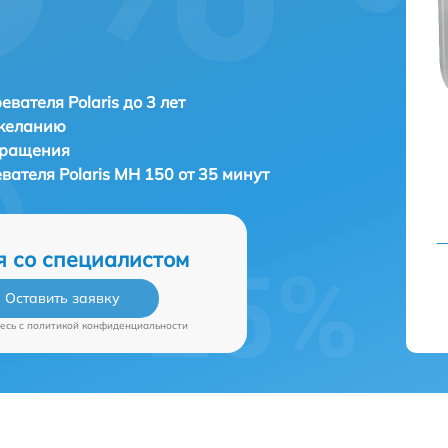
евателя Polaris до 3 лет
 желанию
бращения
евателя
Polaris MH 150 от 35 минут
я со специалистом
Оставить заявку
есь c
политикой конфиденциальности