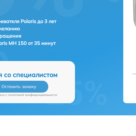
евателя Polaris до 3 лет
 желанию
бращения
aris MH 150 от 35 минут
я со специалистом
Оставить заявку
есь c
политикой конфиденциальности