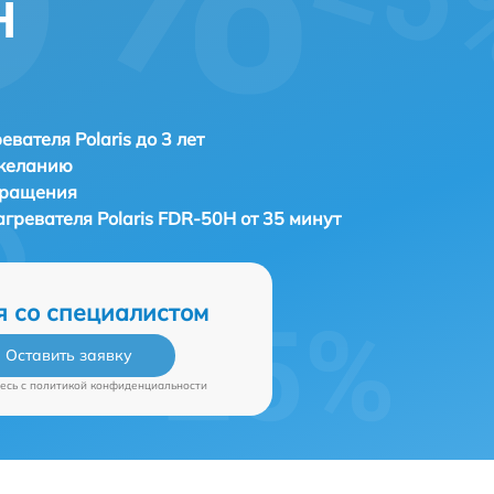
H
евателя Polaris до 3 лет
 желанию
бращения
агревателя
Polaris FDR-50H от 35 минут
я со специалистом
Оставить заявку
есь c
политикой конфиденциальности