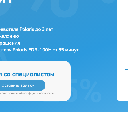
евателя Polaris до 3 лет
 желанию
бращения
ателя
Polaris FDR-100H от 35 минут
я со специалистом
Оставить заявку
есь c
политикой конфиденциальности