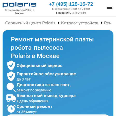
+7 (495) 128-16-72
Ежедневно с 9:00 до 21:00
Сервисный центр Polaris
в
Позвонить
мне утром
Москве
Сервисный центр Polaris
Каталог устройств
Ремон
Ремонт материнской платы
робота-пылесоса
Polaris в Москве
Официальный сервис
Гарантийное обслуживание
до 3 лет
Диагностика за наш счет,
ремонт по желанию
Бесплатный выезд курьера
в день обращения
Срочный ремонт
от 35 минут