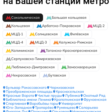
на Вашей станции метро
Сокольническая
Большая кольцевая
Кольцевая
Арбатско-Покровская
МЦД-2
МЦД-1
Солнцевская
Филёвская
МЦД-4
МЦД-3
Калужско-Рижская
Калининская
Таганско-Краснопресненская
Серпуховско-Тимирязевская
Люблинско-Дмитровская
Замоскворецкая
Некрасовская
Бутовская
Бульвар Рокоссовского
Черкизовская
Преображенская площадь
Красносельская
Красные Ворота
Чистые пруды
Лубянка
Охотный Ряд
Библиотека имени Ленина
Кропоткинская
Фрунзенская
Спортивная
Воробьёвы горы
Университет
Юго-Западная
Тропарёво
Румянцево
Саларьево
Филатов Луг
Прокшино
Ольховая
Новомосковская