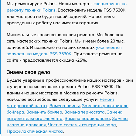
Мы ремонтируем Polaris. Наши мастера -
специалисты по
ремонту техники Polaris
. Восстановить модель PSS 7530K
для мастеров не будет новой задачей. На все виды
проведенных работ у нас имеется гарантия.
Минимальные сроки выполнения ремонта. Мы большая
сеть мастерских техники Polaris. Мы имеем более 20 тыс.
запчастей. И возможно на наших складах
уже имеется
запчасть на модель PSS 7530K
. При заказе ремонта на
сайте - предоставляется скидка -25%.
Знаем свое дело
Будьте уверены в профессионализме наших мастеров - они
с уверенностью выполнят ремонт Polaris PSS 7530K. По
данным наших мастеров в Москве по ремонту Polaris,
наиболее востребованы следующие услуги:
Ремонт
материнской платы
,
Замена помпы
,
Заменить уплотнитель
бойлера
,
Заменить бойлер
,
Замена термостата
,
Замена
нагревательного элемента
,
Замена пароклапана
,
Замена
клапана давления
,
Чистка системы генерации пара
,
Профилактическая чистка
.