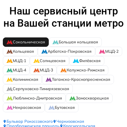
Наш сервисный центр
на Вашей станции метро
Сокольническая
Большая кольцевая
Кольцевая
Арбатско-Покровская
МЦД-2
МЦД-1
Солнцевская
Филёвская
МЦД-4
МЦД-3
Калужско-Рижская
Калининская
Таганско-Краснопресненская
Серпуховско-Тимирязевская
Люблинско-Дмитровская
Замоскворецкая
Некрасовская
Бутовская
Бульвар Рокоссовского
Черкизовская
Преображенская площадь
Красносельская