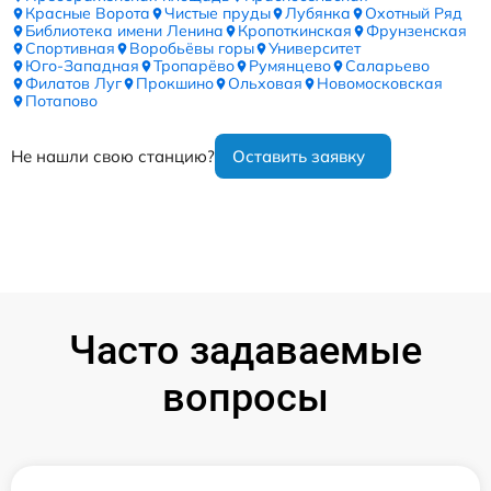
Красные Ворота
Чистые пруды
Лубянка
Охотный Ряд
Библиотека имени Ленина
Кропоткинская
Фрунзенская
Спортивная
Воробьёвы горы
Университет
Юго-Западная
Тропарёво
Румянцево
Саларьево
Филатов Луг
Прокшино
Ольховая
Новомосковская
Потапово
Не нашли свою станцию?
Оставить заявку
Часто задаваемые
вопросы