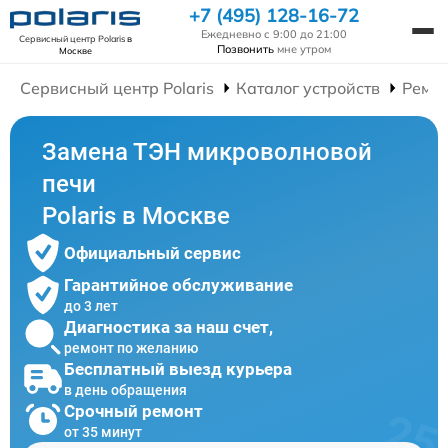
+7 (495) 128-16-72
Ежедневно с 9:00 до 21:00
Сервисный центр Polaris
в
Позвонить
мне утром
Москве
Сервисный центр Polaris
Каталог устройств
Ремо
Замена ТЭН микроволновой
печи
Polaris в Москве
Официальный сервис
Гарантийное обслуживание
до 3 лет
Диагностика за наш счет,
ремонт по желанию
Бесплатный выезд курьера
в день обращения
Срочный ремонт
от 35 минут