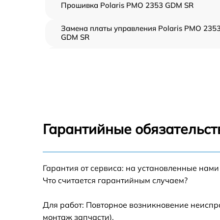
Прошивка Polaris PMO 2353 GDM SR
Замена платы управления Polaris PMO 235
GDM SR
Ремонт платы управления (восстановление)
Polaris PMO 2353 GDM SR
Замена датчиков Polaris PMO 2353 GDM SR
Замена вентилятора Polaris PMO 2353 GDM
SR
Гарантийные обязательст
Ремонт магнетрона Polaris PMO 2353 GDM
SR
Гарантия от сервиса: на установленные нами
Ремонт волновода Polaris PMO 2353 GDM S
Что считается гарантийным случаем?
Ремонт переключателей режимов Polaris
PMO 2353 GDM SR
Для работ: Повторное возникновение неиспр
монтаж запчасти).