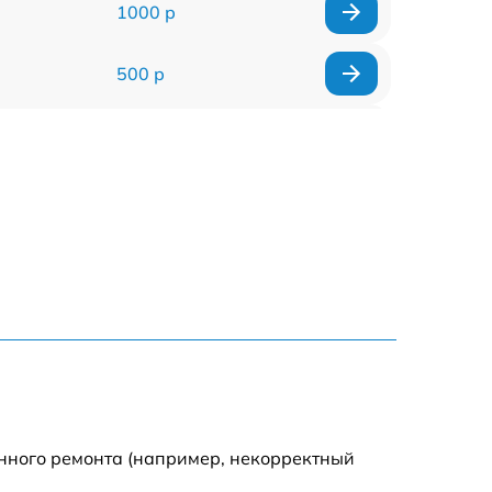
1000 р
500 р
500 р
450 р
500 р
500 р
500 р
500 р
енного ремонта (например, некорректный