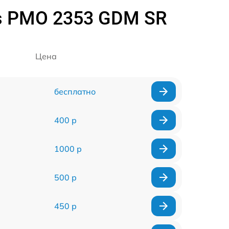
s PMO 2353 GDM SR
Цена
бесплатно
400 р
1000 р
500 р
450 р