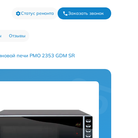
Статус ремонта
Заказать звонок
ы
Отзывы
лновой печи PMO 2353 GDM SR