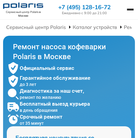
+7 (495) 128-16-72
Сервисный центр Polaris
в
Ежедневно с 9:00 до 21:00
Москве
Сервисный центр Polaris
Каталог устройств
Ремо
Ремонт насоса кофеварки
Polaris в Москве
Официальный сервис
Гарантийное обслуживание
до 3 лет
Диагностика за наш счет,
ремонт по желанию
Бесплатный выезд курьера
в день обращения
Срочный ремонт
от 35 минут
Бесплатная консультация со