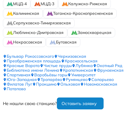
МЦД-4
МЦД-3
Калужско-Рижская
Калининская
Таганско-Краснопресненская
Серпуховско-Тимирязевская
Люблинско-Дмитровская
Замоскворецкая
Некрасовская
Бутовская
Бульвар Рокоссовского
Черкизовская
Преображенская площадь
Красносельская
Красные Ворота
Чистые пруды
Лубянка
Охотный Ряд
Библиотека имени Ленина
Кропоткинская
Фрунзенская
Спортивная
Воробьёвы горы
Университет
Юго-Западная
Тропарёво
Румянцево
Саларьево
Филатов Луг
Прокшино
Ольховая
Новомосковская
Потапово
Не нашли свою станцию?
Оставить заявку