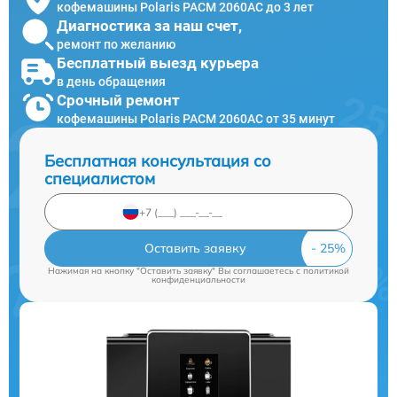
кофемашины Polaris PACM 2060AC до 3 лет
Диагностика за наш счет,
ремонт по желанию
Бесплатный выезд курьера
в день обращения
Срочный ремонт
кофемашины Polaris PACM 2060AC от 35 минут
Бесплатная консультация со
специалистом
Оставить заявку
Нажимая на кнопку "Оставить заявку" Вы соглашаетесь c
политикой
конфиденциальности