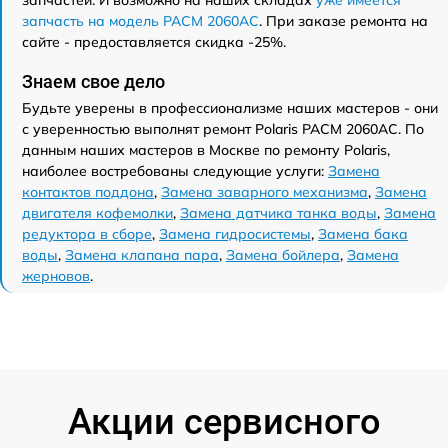
запчастей. И возможно на наших складах
уже имеется
запчасть на модель PACM 2060AC
. При заказе ремонта на
сайте - предоставляется скидка -25%.
Знаем свое дело
Будьте уверены в профессионализме наших мастеров - они
с уверенностью выполнят ремонт Polaris PACM 2060AC. По
данным наших мастеров в Москве по ремонту Polaris,
наиболее востребованы следующие услуги:
Замена
контактов поддона
,
Замена заварного механизма
,
Замена
двигателя кофемолки
,
Замена датчика танка воды
,
Замена
редуктора в сборе
,
Замена гидросистемы
,
Замена бака
воды
,
Замена клапана пара
,
Замена бойлера
,
Замена
жерновов
.
Акции сервисного