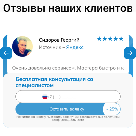
Отзывы наших клиентов
Сидоров Георгий
Нужна консультация?
Источник –
Яндекс
Закажите бесплатную консультацию
Очень довольна сервисом. Мастера быстро и качес
Бесплатная консультация со
специалистом
Оставить заявку
Нажимая на кнопку "Оставить заявку" Вы соглашаетесь c
политикой
конфиденциальности